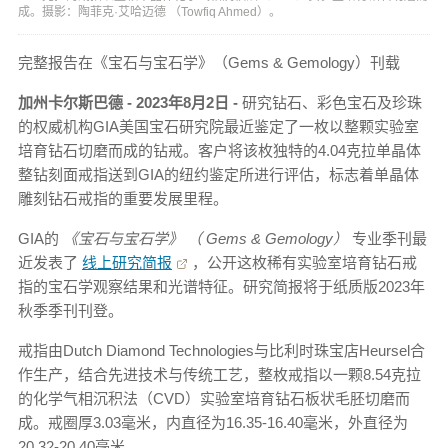
成。摄影：陶菲克·艾哈迈德 （Towfiq Ahmed）。
完整报告在《宝石与宝石学》（Gems & Gemology）刊载
加州卡尔斯巴德
-
2023年8月2日
-
研究钻石、彩色宝石及珍珠
的权威机构GIA美国宝石研究院最近鉴定了一枚以整颗实验室
培育钻石切磨而成的钻戒。客户将该枚独特的4.04克拉单晶体
整钻刻面戒指送到GIA的纽约鉴定所进行评估，标志着单晶体
雕刻钻石戒指的重要发展里程。
GIA的
《宝石与宝石学》
（
Gems & Gemology）
专业季刊最
近发表了
线上研究简报
，公开这枚稀有实验室培育钻石戒
指的宝石学观察结果和光谱特征。研究简报将于纸质版2023年
秋季季刊刊登。
戒指由Dutch Diamond Technologies与比利时珠宝店Heursel合
作生产，结合先进技术与传统工艺，整枚戒指以一颗8.54克拉
的化学气相沉积法（CVD）实验室培育钻石板状毛胚切磨而
成。戒圈厚3.03毫米，内直径为16.35-16.40毫米，外直径为
20.32-20.40毫米。