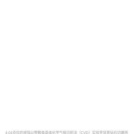
4.04克拉的戒指以整颗单晶体化学气相沉积法（CVD）实验室培育钻石切磨而