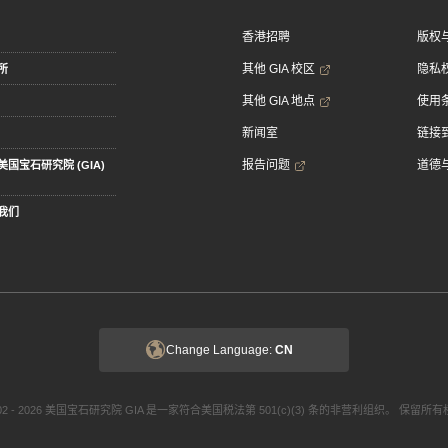
香港招聘
版权
其他 GIA 校区
隐私
所
其他 GIA 地点
使用
新闻室
链接到
报告问题
道德
美国宝石研究院 (GIA)
我们
Change Language:
CN
002 - 2026 美国宝石研究院 GIA 是一家符合美国税法第 501(c)(3) 条的非营利组织。 保留所