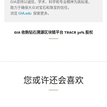
GIA坚持以诚信、学术、科学和专业精神为高标准，
致力于确保大众对宝石和珠宝的信任。
浏览
GIA.edu
探索更多。
GIA 收购钻石溯源区块链平台 TRACR 30% 股权
您或许还会喜欢