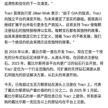
追溯性和信任的下一次演变。”
Tracr 首席执行官 Jillian Wolk 表示：“由于 GIA 的投资，Tracr
向独立平台的演变开始，为未来奠定了坚实的基础。我很高兴
继续扩展平台并吸引更多生产商加入，这将支持 Tracr 使每颗
注册钻石的独特旅程得以实现。每颗宝石都有其独特的故事，
由其来源和塑造它的工艺定义，随着 Tracr 的不断发展，我们
有一个绝佳的机会来揭示这些独特的故事。”
自 2018 年以来，戴比尔斯一直在开发 Tracr，现在它是一个领
先的分布式钻石区块链平台，从源头开始，在回收点注册钻
石。2023 年，戴比尔斯将该平台向更广泛的钻石行业开放，将
Tracr 定位为一个行业范围内的、可扩展的天然钻石溯源从原
石到抛光的验证解决方案，从石头的来源开始。
今天，已有超过五百万颗原钻在源头上注册在 Tracr 上，代表
了戴比尔斯原钻产量价值的约三分之二。自 2025 年 1 月起，
戴比尔斯钻石的单一原产国信息已在 Tracr 上提供，所有新采
购的戴比尔斯一克拉及以上的原钻均在平台上注册。