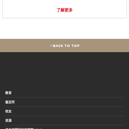
了解更多
BACK TO TOP
教育
鉴定所
校友
资源