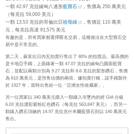
一顆 42.97 克拉緬甸八邊形
藍寶石
，售價為 250 萬美元
（每克拉 59,000 美元）
一顆 13.53 克拉的哥倫比亞
祖母綠
，售價近 110 萬美
元，每克拉高達 91,575 美元
有趣的是，所有買家都選擇匿名交易，這種做法在大型寶石交
易中是不常見的。
第二天，蘇富比日內瓦拍賣行售出了 80% 的拍賣品。最高價的
是卡地亞手鐲，上面鑲著一顆 47.07 克拉的緬甸凸圓面藍寶
石，並配以兩顆分別為 9.27 克拉和 8.6 克拉的梨形鑽石，售價
為 610 萬美元，是預售估價的兩倍。據拍賣行稱，該手鐲製作
於 1927 年，當時出售給一位「亞洲女性收藏家」。
另一位買家以 340 萬美元購入一顆鑲入吊墜內的經 GIA 分級
6.03 克拉濃彩紫粉紅色鑽石（每克拉 563,847 美元），而另一
顆鑲入鑽石項鍊的 14.97 克拉克什米爾藍寶石則以 140 萬美元
售出。