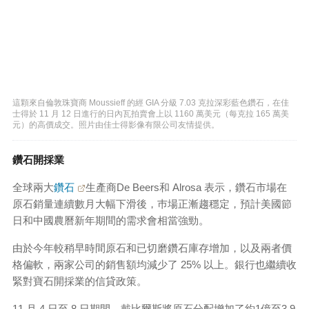
這顆來自倫敦珠寶商 Moussieff 的經 GIA 分級 7.03 克拉深彩藍色鑽石，在佳
士得於 11 月 12 日進行的日內瓦拍賣會上以 1160 萬美元（每克拉 165 萬美
元）的高價成交。照片由佳士得影像有限公司友情提供。
鑽石開採業
全球兩大
鑽石
生產商De Beers和 Alrosa 表示，鑽石市場在
原石銷量連續數月大幅下滑後，巿場正漸趨穩定，預計美國節
日和中國農曆新年期間的需求會相當強勁。
由於今年較稍早時間原石和已切磨鑽石庫存增加，以及兩者價
格偏軟，兩家公司的銷售額均減少了 25% 以上。銀行也繼續收
緊對寶石開採業的信貸政策。
11 月 4 日至 8 日期間，戴比爾斯將原石分配增加了約1億至3.9