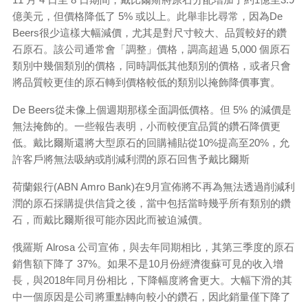
億美元，但價格降低了 5% 或以上。此舉非比尋常，因為De
Beers很少這樣大幅減價，尤其是對尺寸較大、品質較好的鑽
石原石。該公司通常會「調整」價格，調高超過 5,000 個原石
類別中幾個類別的價格，同時調低其他類別的價格，或者只會
將品質較更佳的原石轉到價格較低的類別以掩飾降價事實。
De Beers從未像上個週期那樣全面調低價格。但 5% 的減價是
無法掩飾的。一些報告表明，小而較便宜品質的鑽石降價更
低。戴比爾斯還將大型原石的回購補貼從10%提高至20%，允
許客戶將無法吸納或削減利潤的原石回售予戴比爾斯
荷蘭銀行(ABN Amro Bank)在9月宣佈將不再為無法透過削減利
潤的原石採購提供信貸之後，當中包括當時幾乎所有類別的鑽
石，而戴比爾斯很可能亦因此而被迫減價。
俄羅斯 Alrosa 公司宣佈，與去年同期相比，其第三季度的原石
銷售額下降了 37%。如果不是10月份經濟復蘇可見的收入增
長，與2018年同月份相比，下降幅度將會更大。大幅下滑的其
中一個原因是公司將重點轉向較小的鑽石，因此銷量僅下降了