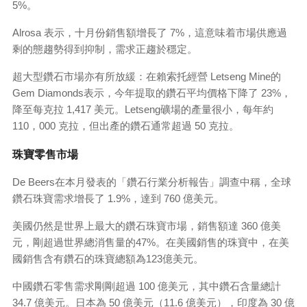
5%。
Alrosa 表示，十月份銷售額增長了 7%，這意味着市場供應過
剩的態趨勢得到抑制，需求正趨於穩定。
超大型鑽石市場亦有所放緩：在賴索托經營 Letseng Mine的
Gem Diamonds表示，今年提取的鑽石平均價格下降了 23%，
降至每克拉 1,417 美元。Letseng礦場的產量很小，每年約
110，000 克拉，但出產的鑽石通常超過 50 克拉。
珠寶零售市場
De Beers在本月發表的「鑽石行業分析報告」調查中稱，全球
鑽石珠寶需求增長了 1.9%，達到 760 億美元。
美國仍然是世界上最大的鑽石珠寶市場，銷售額達 360 億美
元，剛超過世界總消售量的47%。在美國銷售的珠寶中，在美
國銷售含有鑽石的珠寶總額為123億美元。
中國鑽石零售需求剛剛超過 100 億美元，其中鑽石含量總計
34.7 億美元。日本為 50 億美元（11.6 億美元），印度為 30 億