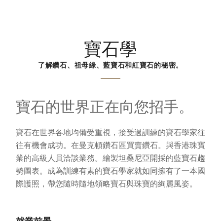
寶石學
了解鑽石、祖母綠、藍寶石和紅寶石的秘密。
寶石的世界正在向您招手。
寶石在世界各地均備受重視，接受過訓練的寶石學家往
往有機會成功。在曼克頓鑽石區買賣鑽石。與香港珠寶
業的高級人員洽談業務。繪製坦桑尼亞開採的藍寶石趨
勢圖表。成為訓練有素的寶石學家就如同擁有了一本國
際護照，帶您隨時隨地領略寶石與珠寶的絢麗風姿。