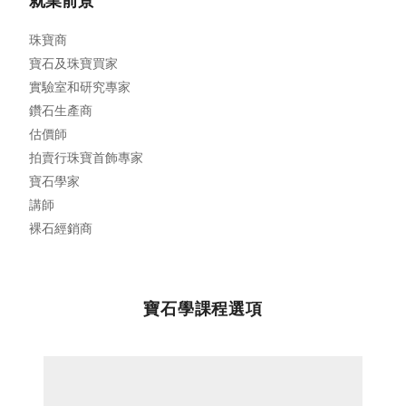
就業前景
珠寶商
寶石及珠寶買家
實驗室和研究專家
鑽石生產商
估價師
拍賣行珠寶首飾專家
寶石學家
講師
裸石經銷商
寶石學課程選項