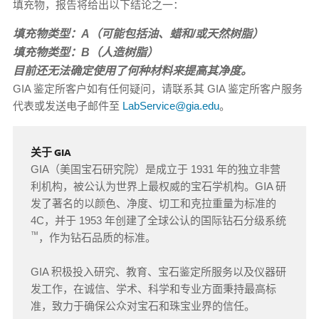
填充物，报告将给出以下结论之一：
填充物类型：A（可能包括油、蜡和/或天然树脂）
填充物类型：B（人造树脂）
目前还无法确定使用了何种材料来提高其净度。
GIA 鉴定所客户如有任何疑问，请联系其 GIA 鉴定所客户服务
代表或发送电子邮件至
LabService@gia.edu
。
关于 GIA
GIA（美国宝石研究院）是成立于 1931 年的独立非营
利机构，被公认为世界上最权威的宝石学机构。GIA 研
发了著名的以颜色、净度、切工和克拉重量为标准的
4C，并于 1953 年创建了全球公认的国际钻石分级系统
™
，作为钻石品质的标准。
GIA 积极投入研究、教育、宝石鉴定所服务以及仪器研
发工作，在诚信、学术、科学和专业方面秉持最高标
准，致力于确保公众对宝石和珠宝业界的信任。