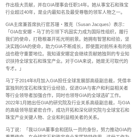
作出极大贡献，并在GIA理事会任职14年。她从事宝石和珠宝
行业超过40年，是业内最知名及最受尊敬的领军人物之一。
GIA主席兼首席执行官苏珊‧雅克（Susan Jacques）表示：
「GIA在安娜‧马丁的引领下巩固实力成为国际性组织，履行
我们的使命，打稳根基开拓光明前景。她拥有智慧和经验，坚
决实践GIA的使命，助力GIA不断成长，即使面对前所未有的挑
战也稳守重要地位。我知道安娜定会继续贡献她独到的专业知
识扶持全球宝石和珠宝产业。对于GIA来说，她是无可取代的
专才。」
马丁于2014年8月加入GIA担任全球发展部高级副总裁，凭借丰
富独到的宝石和珠宝行业经验，促进GIA与客户和利益相关者
等行业领导者加强合作，同时也领导GIA的全球选矿工作。
2022年1月她出任GIA的研究院及行业关系高级副总裁，与GIA
的高级领导层紧密合作，成功开拓和深化研究院与全球宝石和
珠宝产业关键人物、企业和利益相关者的关系。
马丁说：「我以GIA董事会和团队一员的身份，努力推动GIA的
重要使命，在全球宝石和珠宝产业发挥独特作用，这份工作为