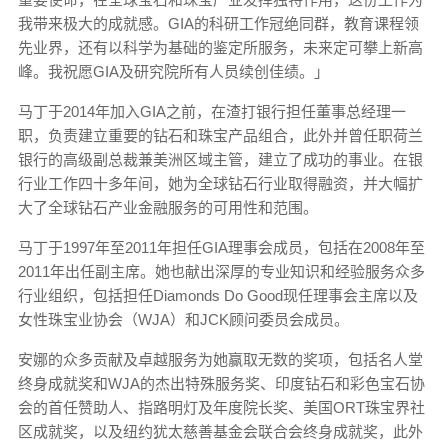
我带来极大的成就感。GIA的科研工作冠绝同群，教育课程领
先业界，还有以科学为基础的鉴定所服务，未来定可攀上新高
峰。我祝愿GIA及研究院所有人员续创佳绩。」
马丁于2014年加入GIA之前，在渣打银行担任董事总经理一
职，负责建立重要的钻石和珠宝产品组合，此外并曾任职荷兰
银行的高级副总裁兼美洲区域主管，建立了成功的事业。在银
行业工作四十多年间，她为全球钻石行业取得融资，并大幅扩
大了全球钻石产业金融服务的可用性和范围。
马丁于1997年至2011年担任GIA理事会成员，包括在2008年至
2011年出任副主席。她也献出深厚的专业知识和经验服务众多
行业组织，包括担任Diamonds Do Good现任理事会主席以及
女性珠宝业协会（WJA）和JCK顾问委员会成员。
安娜的众多贡献及卓越服务为她赢取无数的奖项，包括名人堂
终身成就奖和WJA的杰出特殊服务奖、印度钻石和彩色宝石协
会的首任赞助人、指路明灯及年度院长奖、美国ORT珠宝界社
区成就奖，以及纽约犹太慈善基金会联合会终身成就奖，此外