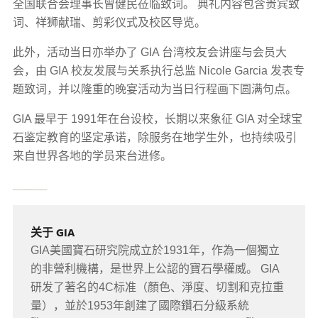
全国联合会理事长曾健民莅临致词。 典礼内容包含贵宾致
词、祥狮献瑞、剪彩仪式及校区导览。
此外，活动当日亦举办了 GIA 台湾校友会讲座与会员大
会，由 GIA 校友发展与关系执行总监 Nicole Garcia 发表专
题致词，并以隆重的晚宴活动为当日行程画下圆满句点。
GIA 最早于 1991年在台设校，长期以来象征 GIA 对全球宝
石鉴定教育的坚定承诺，除服务在地学生外，也持续吸引
来自世界各地的学员来台进修。
______
关于 GIA
GIA美國寶石研究院成立於1931年，作為一個獨立
的非營利機構，是世界上公認的寶石學權威。 GIA
研发了著名的4C标准（顏色、淨度、切割和克拉重
量），並於1953年創建了國際鑽石分級系統