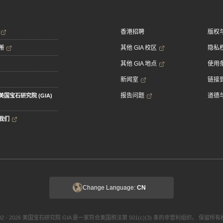
香港招聘
版权
其他 GIA 校区
隐私
所
其他 GIA 地点
使用
新闻室
链接到
报告问题
道德
美国宝石研究院 (GIA)
我们
Change Language:
CN
002 - 2026 美国宝石研究院 GIA 是一家符合美国税法第 501(c)(3) 条的非营利组织。 保留所