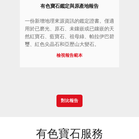
有色寶石鑑定與原產地報告
一份新增地理來源資訊的鑑定證書。僅適
用於已磨光、原石、未鑲嵌或已鑲嵌的天
然紅寶石、藍寶石、祖母綠、帕拉伊巴碧
璽、紅色尖晶石和亞歷山大變石。
檢視報告範本
對比報告
有色寶石服務