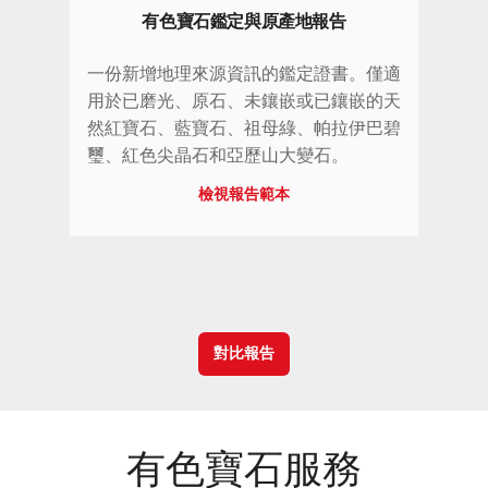
有色寶石鑑定與原產地報告
一份新增地理來源資訊的鑑定證書。僅適
用於已磨光、原石、未鑲嵌或已鑲嵌的天
然紅寶石、藍寶石、祖母綠、帕拉伊巴碧
璽、紅色尖晶石和亞歷山大變石。
檢視報告範本
對比報告
有色寶石服務