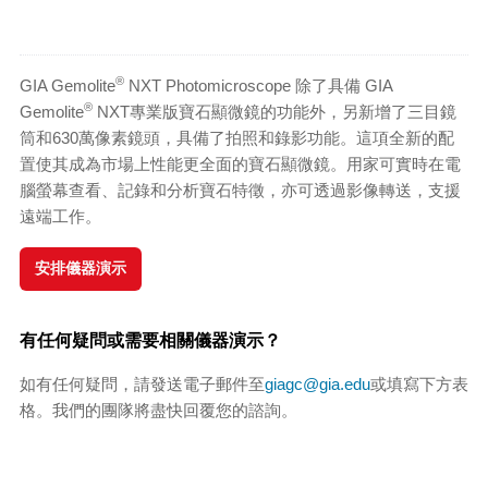
®
GIA Gemolite
NXT Photomicroscope 除了具備 GIA
®
Gemolite
NXT專業版寶石顯微鏡的功能外，另新增了三目鏡
筒和630萬像素鏡頭，具備了拍照和錄影功能。這項全新的配
置使其成為市場上性能更全面的寶石顯微鏡。用家可實時在電
腦螢幕查看、記錄和分析寶石特徵，亦可透過影像轉送，支援
遠端工作。
安排儀器演示
有任何疑問或需要相關儀器演示？
如有任何疑問，請發送電子郵件至
giagc@gia.edu
或填寫下方表
格。我們的團隊將盡快回覆您的諮詢。