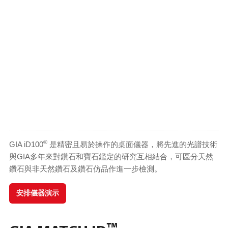
®
GIA iD100
是精密且易於操作的桌面儀器，將先進的光譜技術
與GIA多年來對鑽石和寶石鑑定的研究互相結合，可區分天然
鑽石與非天然鑽石及鑽石仿品作進一步檢測。
安排儀器演示
™