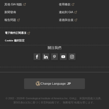
其他 GIA 地點
使用條款
新聞發佈
連結到 GIA
報告問題
道德與合規
電子郵件訂閱選項
Cookie 偏好設定
關注我們
Change Language:
JP
© 2002 - 2026年 Gemological Institute of America Inc. GIAは、米国内国歳入法典、
第501条(c)(3)に基づく非営利組織です。 無断複写·転載を禁じます。