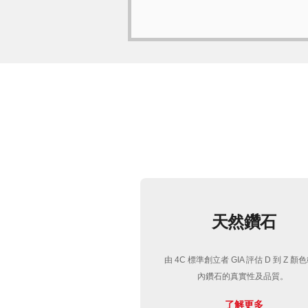
天然鑽石
由 4C 標準創立者 GIA 評估 D 到 Z 顏
內鑽石的真實性及品質。
了解更多