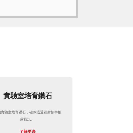
實驗室培育鑽石
估實驗室培育鑽石，確保透過鐳射刻字披
露資訊。
了解更多