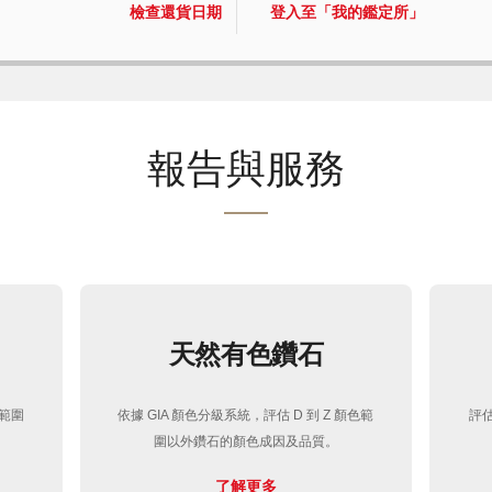
檢查還貨日期
登入至「我的鑑定所」
報告與服務
天然有色鑽石
色範圍
依據 GIA 顏色分級系統，評估 D 到 Z 顏色範
評
圍以外鑽石的顏色成因及品質。
了解更多