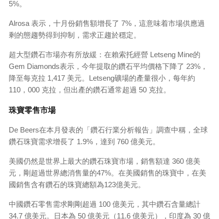
5%。
Alrosa 表示，十月份銷售額增長了 7%，這意味着市場供應過
剩的態趨勢得到抑制，需求正趨於穩定。
超大型鑽石市場亦有所放緩：在賴索托經營 Letseng Mine的
Gem Diamonds表示，今年提取的鑽石平均價格下降了 23%，
降至每克拉 1,417 美元。Letseng礦場的產量很小，每年約
110，000 克拉，但出產的鑽石通常超過 50 克拉。
珠寶零售市場
De Beers在本月發表的「鑽石行業分析報告」調查中稱，全球
鑽石珠寶需求增長了 1.9%，達到 760 億美元。
美國仍然是世界上最大的鑽石珠寶市場，銷售額達 360 億美
元，剛超過世界總消售量的47%。在美國銷售的珠寶中，在美
國銷售含有鑽石的珠寶總額為123億美元。
中國鑽石零售需求剛剛超過 100 億美元，其中鑽石含量總計
34.7 億美元。日本為 50 億美元（11.6 億美元），印度為 30 億