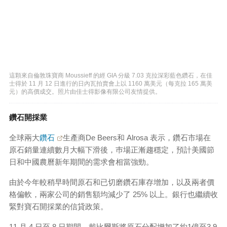
這顆來自倫敦珠寶商 Moussieff 的經 GIA 分級 7.03 克拉深彩藍色鑽石，在佳
士得於 11 月 12 日進行的日內瓦拍賣會上以 1160 萬美元（每克拉 165 萬美
元）的高價成交。照片由佳士得影像有限公司友情提供。
鑽石開採業
全球兩大
鑽石
生產商De Beers和 Alrosa 表示，鑽石市場在
原石銷量連續數月大幅下滑後，巿場正漸趨穩定，預計美國節
日和中國農曆新年期間的需求會相當強勁。
由於今年較稍早時間原石和已切磨鑽石庫存增加，以及兩者價
格偏軟，兩家公司的銷售額均減少了 25% 以上。銀行也繼續收
緊對寶石開採業的信貸政策。
11 月 4 日至 8 日期間，戴比爾斯將原石分配增加了約1億至3.9