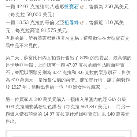
一顆 42.97 克拉緬甸八邊形
藍寶石
，售價為 250 萬美元
（每克拉 59,000 美元）
一顆 13.53 克拉的哥倫比亞
祖母綠
，售價近 110 萬美
元，每克拉高達 91,575 美元
有趣的是，所有買家都選擇匿名交易，這種做法在大型寶石交
易中是不常見的。
第二天，蘇富比日內瓦拍賣行售出了 80% 的拍賣品。最高價的
是卡地亞手鐲，上面鑲著一顆 47.07 克拉的緬甸凸圓面藍寶
石，並配以兩顆分別為 9.27 克拉和 8.6 克拉的梨形鑽石，售價
為 610 萬美元，是預售估價的兩倍。據拍賣行稱，該手鐲製作
於 1927 年，當時出售給一位「亞洲女性收藏家」。
另一位買家以 340 萬美元購入一顆鑲入吊墜內的經 GIA 分級
6.03 克拉濃彩紫粉紅色鑽石（每克拉 563,847 美元），而另一
顆鑲入鑽石項鍊的 14.97 克拉克什米爾藍寶石則以 140 萬美元
售出。