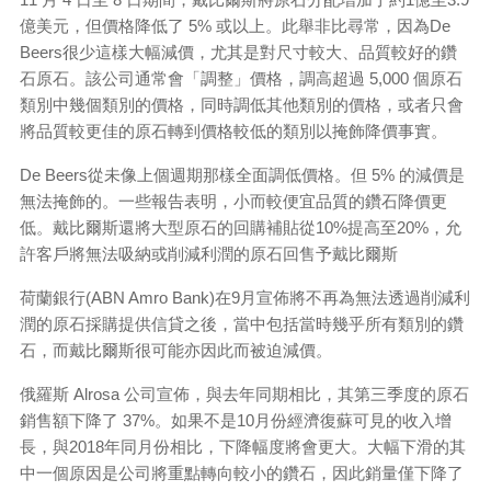
億美元，但價格降低了 5% 或以上。此舉非比尋常，因為De
Beers很少這樣大幅減價，尤其是對尺寸較大、品質較好的鑽
石原石。該公司通常會「調整」價格，調高超過 5,000 個原石
類別中幾個類別的價格，同時調低其他類別的價格，或者只會
將品質較更佳的原石轉到價格較低的類別以掩飾降價事實。
De Beers從未像上個週期那樣全面調低價格。但 5% 的減價是
無法掩飾的。一些報告表明，小而較便宜品質的鑽石降價更
低。戴比爾斯還將大型原石的回購補貼從10%提高至20%，允
許客戶將無法吸納或削減利潤的原石回售予戴比爾斯
荷蘭銀行(ABN Amro Bank)在9月宣佈將不再為無法透過削減利
潤的原石採購提供信貸之後，當中包括當時幾乎所有類別的鑽
石，而戴比爾斯很可能亦因此而被迫減價。
俄羅斯 Alrosa 公司宣佈，與去年同期相比，其第三季度的原石
銷售額下降了 37%。如果不是10月份經濟復蘇可見的收入增
長，與2018年同月份相比，下降幅度將會更大。大幅下滑的其
中一個原因是公司將重點轉向較小的鑽石，因此銷量僅下降了