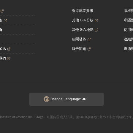
香港就業資訊
版權
其他 GIA 分校
私隱
所
其他 GIA 地點
使用
會
新聞發佈
連結到
報告問題
道德
GIA
我們
Change Language:
JP
ogical Institute of America Inc. GIAは、米国内国歳入法典、第501条(c)(3)に基づく非