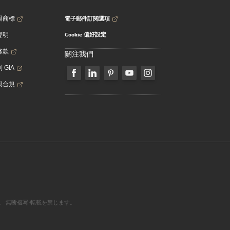
電子郵件訂閱選項
與商標
Cookie 偏好設定
聲明
條款
關注我們
 GIA
與合規
営利組織です。 無断複写·転載を禁じます。