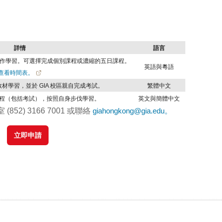
詳情
語言
的實作學習。可選擇完成個別課程或濃縮的五日課程。
英語與粵語
查看時間表。
材學習，並於 GIA 校區親自完成考試。
繁體中文
程（包括考試），按照自身步伐學習。
英文與簡體中文
2) 3166 7001 或聯絡
giahongkong@gia.edu。
立即申請