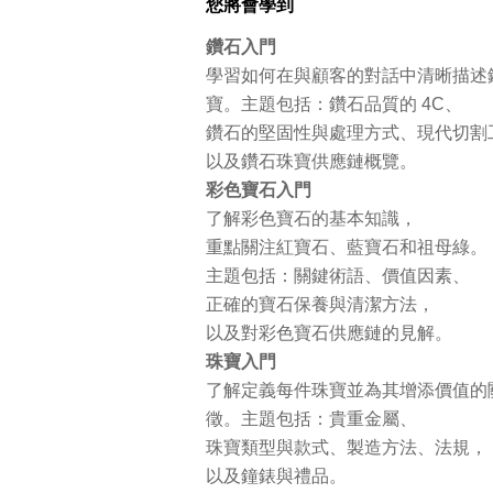
您將會學到
鑽石入門
學習如何在與顧客的對話中清晰描述
寶。主題包括：鑽石品質的 4C、
鑽石的堅固性與處理方式、現代切割
以及鑽石珠寶供應鏈概覽。
彩色寶石入門
了解彩色寶石的基本知識，
重點關注紅寶石、藍寶石和祖母綠。
主題包括：關鍵術語、價值因素、
正確的寶石保養與清潔方法，
以及對彩色寶石供應鏈的見解。
珠寶入門
了解定義每件珠寶並為其增添價值的
徵。主題包括：貴重金屬、
珠寶類型與款式、製造方法、法規，
以及鐘錶與禮品。