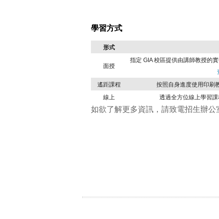
學習方式
形式
指定 GIA 校區提供由講師教授
面授
遙距課程
按照自身進度使用印刷教
線上
透過全方位線上學習課
如欲了解更多資訊，請致電招生辦公室 (85