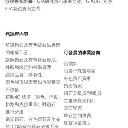
頒授專業證書：
GIA研究寶石學家文憑、GIA鑽石文憑、
GIA有色寶石文憑
您課程內容
解說鑽石及有色寶石供應鏈
可發展的事業路向
的組成部分
講解鑽石及有色寶石形成、
估價師
外觀和鑑定的科學原理
拍賣行珠寶專家
認識品質、稀有性、
有色寶石買家
顏色和市場因素如何影響寶
鑽石買家
石價值
鑽石分級員/評級員
按照4C 標準（顏色、淨度、
古董珠寶經銷商
切割和克拉重量）對鑽石
寶石學家
進行分級
庫存控制專員
鑑定鑽石、有色寶石及仿品
珠寶企業東主
使用GIA有色寶石分級系統