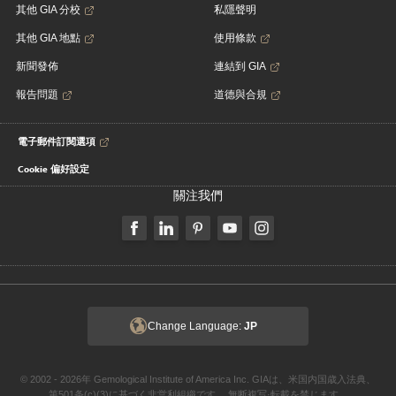
其他 GIA 分校
私隱聲明
其他 GIA 地點
使用條款
新聞發佈
連結到 GIA
報告問題
道德與合規
電子郵件訂閱選項
Cookie 偏好設定
關注我們
Change Language:
JP
© 2002 - 2026年 Gemological Institute of America Inc. GIAは、米国内国歳入法典、
第501条(c)(3)に基づく非営利組織です。 無断複写·転載を禁じます。