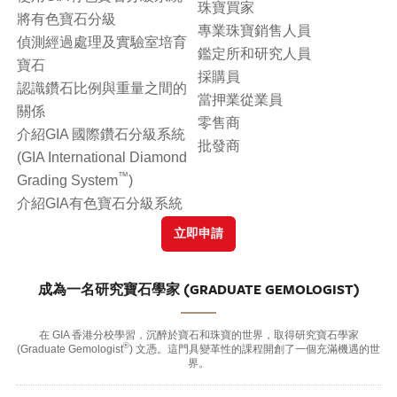
珠寶買家
將有色寶石分級
專業珠寶銷售人員
偵測經過處理及實驗室培育
鑑定所和研究人員
寶石
採購員
認識鑽石比例與重量之間的
當押業從業員
關係
零售商
介紹GIA 國際鑽石分級系統
批發商
(GIA International Diamond
™
Grading System
)
介紹GIA有色寶石分級系統
立即申請
成為一名研究寶石學家 (GRADUATE GEMOLOGIST)
在 GIA 香港分校學習，沉醉於寶石和珠寶的世界，取得研究寶石學家
®
(Graduate Gemologist
) 文憑。這門具變革性的課程開創了一個充滿機遇的世
界。